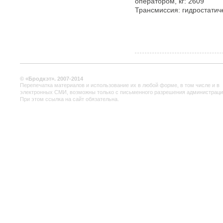
оператором, кг: 2609
Трансмиссия: гидростатиче
© «Бродкэт». 2007-2014
Перепечатка материалов и использование их в любой форме, в том числе и в
электронных СМИ, возможны только с письменного разрешения администраци
При этом ссылка на сайт обязательна.