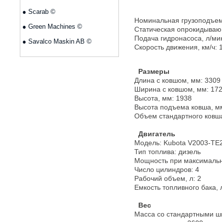
●
Scarab ©
Номинальная грузоподъемн
●
Green Machines ©
Статическая опрокидывающ
Подача гидронасоса, л/ми
●
Savalco Maskin AB ©
Скорость движения, км/ч: 
Размеры
Длина с ковшом, мм: 3309
Ширина с ковшом, мм: 17
Высота, мм: 1938
Высота подъема ковша, м
Объем стандартного ковша,
Двигатель
Модель: Kubota V2003-TE
Тип топлива: дизель
Мощность при максимальном
Число цилиндров: 4
Рабочий объем, л: 2
Емкость топливного бака, 
Вес
Масса со стандартными ш